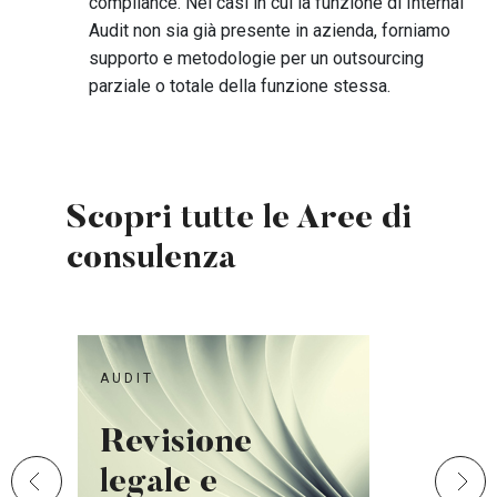
compliance. Nei casi in cui la funzione di Internal
Audit non sia già presente in azienda, forniamo
supporto e metodologie per un outsourcing
parziale o totale della funzione stessa.
Scopri tutte le Aree di
consulenza
AUDIT
AUD
Revisione
Bu
legale e
va